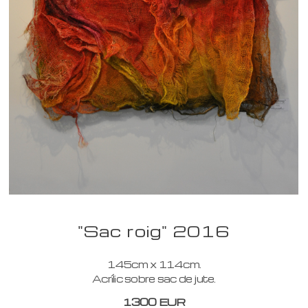
"Sac roig" 2016
145cm x 114cm.
Acrílic sobre sac de jute.
1300 EUR