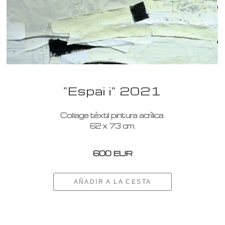
"Espai i" 2021
Collage tèxtil pintura acrìlica.
62 x 73 cm.
600 EUR
AÑADIR A LA CESTA